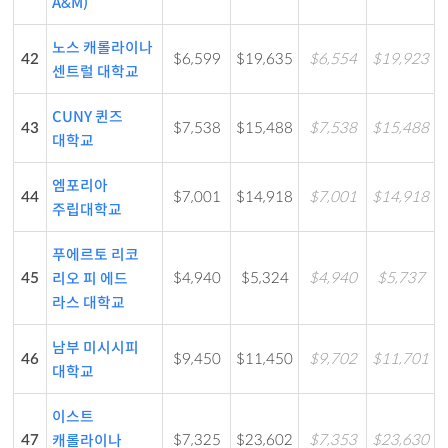
A&M)
노스 캐롤라이나
42
$6,599
$19,635
$6,554
$19,923
센트럴 대학교
CUNY 퀸즈
43
$7,538
$15,488
$7,538
$15,488
대학교
엠포리아
44
$7,001
$14,918
$7,001
$14,918
주립대학교
푸에르토 리코
45
$4,940
$5,324
$4,940
$5,737
리오 피 에드
라스 대학교
남부 미시시피
46
$9,450
$11,450
$9,702
$11,701
대학교
이스트
47
$7,325
$23,602
$7,353
$23,630
캐롤라이나