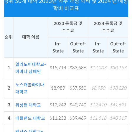
상위 50개 대학 2023년 학부 과정 학비 및 2024 년 예상
학비 비교표
2023 등록금 및
2024 등록금 및
수수료
수수료
순위
대학 이름
In-
Out-of-
In-
Out-of-
State
State
State
State
일리노이대학교-
1
$15,714
$33,686
$14,003
$30,153
어바나 샴페인
노스캐롤라이나
2
$8,989
$37,550
$8,950
$38,220
대학교
3
$12,242
$40,740
$12,410
$41,591
워싱턴 대학교
4
$11,233
$39,469
$11,518
$40,317
메릴랜드 대학교
텍사스 대학교-