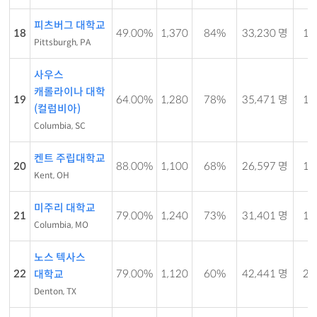
피츠버그 대학교
18
49.00%
1,370
84%
33,230 명
14 
Pittsburgh, PA
사우스
캐롤라이나 대학
19
64.00%
1,280
78%
35,471 명
18 
(컬럼비아)
Columbia, SC
켄트 주립대학교
20
88.00%
1,100
68%
26,597 명
19 
Kent, OH
미주리 대학교
21
79.00%
1,240
73%
31,401 명
18 
Columbia, MO
노스 텍사스
22
79.00%
1,120
60%
42,441 명
25 
대학교
Denton, TX