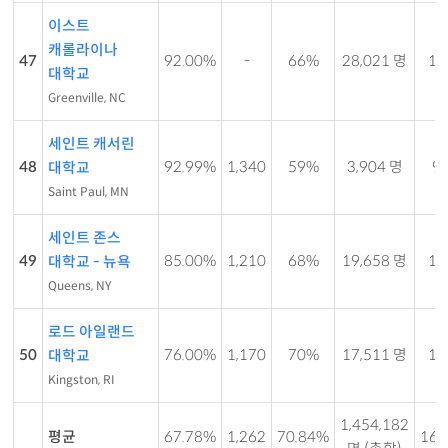
이스트
캐롤라이나
47
92.00%
-
66%
28,021 명
18 
대학교
Greenville, NC
세인트 캐서린
48
92.99%
1,340
59%
3,904 명
9 
대학교
Saint Paul, MN
세인트 존스
49
85.00%
1,210
68%
19,658 명
16 
대학교 - 뉴욕
Queens, NY
로드 아일랜드
50
76.00%
1,170
70%
17,511 명
17 
대학교
Kingston, RI
1,454,182
평균
67.78%
1,262
70.84%
16.