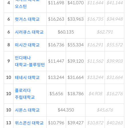
4
$11,698
$41,070
$11,644
$41,144
오스틴
6
$16,263
$33,963
$16,735
$34,948
럿거스 대학교
6
$60,135
$62,791
시러큐스 대학교
8
$16,736
$55,334
$16,291
$55,572
미시간 대학교
인디애나
9
$11,447
$39,120
$11,562
$39,903
대학교-블루밍턴
10
$13,244
$31,664
$13,244
$31,664
테네시 대학교
플로리다
10
$5,656
$18,786
$4,908
$16,276
주립대학교
10
$44,350
$45,676
시몬스 대학교
13
$10,796
$39,427
$10,872
$40,263
위스콘신 대학교