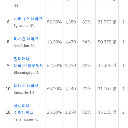
NJ
시러큐스 대학교
6
52.00%
1,350
82%
21,772 명
14 
Syracuse, NY
미시간 대학교
8
18.00%
1,470
94%
50,278 명
12 
Ann Arbor, MI
인디애나
9
82.00%
1,290
81%
45,328 명
17 
대학교-블루밍턴
Bloomington, IN
테네시 대학교
10
68.00%
1,240
72%
31,701 명
17 
Knoxville, TN
플로리다
10
25.00%
1,290
83%
45,130 명
22 
주립대학교
Tallahassee, FL