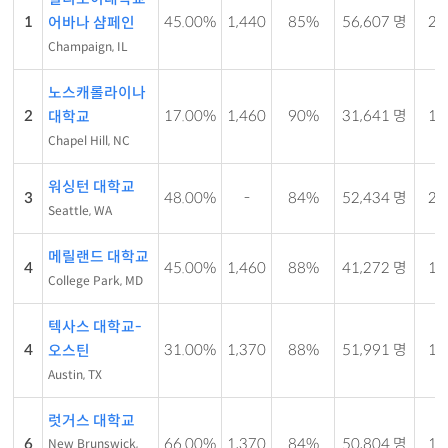
1
45.00%
1,440
85%
56,607 명
21 
어바나 샴페인
Champaign, IL
노스캐롤라이나
2
17.00%
1,460
90%
31,641 명
15 
대학교
Chapel Hill, NC
워싱턴 대학교
3
48.00%
-
84%
52,434 명
21 
Seattle, WA
메릴랜드 대학교
4
45.00%
1,460
88%
41,272 명
18 
College Park, MD
텍사스 대학교-
4
31.00%
1,370
88%
51,991 명
17 
오스틴
Austin, TX
럿거스 대학교
6
66.00%
1,370
84%
50,804 명
15 
New Brunswick,