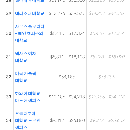
28
$11,940
$32,300
$12,268
$33,557
앨라배마 대학교
29
$13,275
$39,577
$14,207
$44,557
애리조나 대학교
사우스 플로리다
30
$6,410
$17,324
$6,410
$17,324
- 메인 캠퍼스의
대학교
텍사스 여자
31
$8,311
$18,103
$8,228
$18,020
대학교
미국 가톨릭
32
$54,186
$56,295
대학교
하와이 대학교
33
$12,186
$34,218
$12,186
$34,218
마노아 캠퍼스
오클라호마
34
$9,312
$25,880
$9,312
$26,667
대학교 노르만
캠퍼스