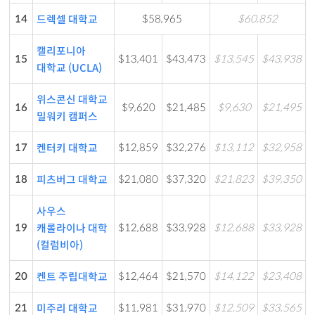
14
$58,965
$60,852
드렉셀 대학교
캘리포니아
15
$13,401
$43,473
$13,545
$43,938
대학교 (UCLA)
위스콘신 대학교
16
$9,620
$21,485
$9,630
$21,495
밀워키 캠퍼스
17
$12,859
$32,276
$13,112
$32,958
켄터키 대학교
18
$21,080
$37,320
$21,823
$39,350
피츠버그 대학교
사우스
19
$12,688
$33,928
$12,688
$33,928
캐롤라이나 대학
(컬럼비아)
20
$12,464
$21,570
$14,122
$23,408
켄트 주립대학교
21
$11,981
$31,970
$12,509
$33,565
미주리 대학교