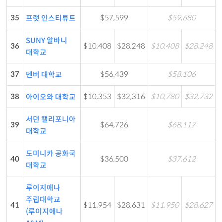
35
$57,599
$59,680
프랫 인스티튜트
SUNY 알바니
36
$10,408
$28,248
$10,408
$28,248
대학교
37
$56,439
$58,106
덴버 대학교
38
$10,353
$32,316
$10,780
$32,732
아이오와 대학교
서던 캘리포니아
39
$64,726
$68,117
대학교
도미니카 공화국
40
$36,500
$37,612
대학교
루이지애나
주립대학교
41
$11,954
$28,631
$11,950
$28,627
(루이지애나