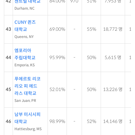
42
84.00%
970
51%
7,953 명
15 
센트럴 대학교
Durham, NC
CUNY 퀸즈
43
69.00%
-
55%
18,772 명
16 
대학교
Queens, NY
엠포리아
44
95.99%
-
50%
5,615 명
17 
주립대학교
Emporia, KS
푸에르토 리코
리오 피 에드
45
52.01%
-
50%
13,226 명
13 
라스 대학교
San Juan, PR
남부 미시시피
46
98.99%
-
52%
14,146 명
16 
대학교
Hattiesburg, MS