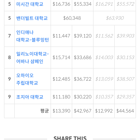
5
$16,736
$55,334
$16,291
$55,572
미시간 대학교
5
$60,348
$63,930
밴더빌트 대학교
인디애나
7
$11,447
$39,120
$11,562
$39,903
대학교-블루밍턴
일리노이대학교-
8
$15,714
$33,686
$14,003
$30,153
어바나 샴페인
오하이오
9
$12,485
$36,722
$13,059
$38,507
주립대학교
9
$11,180
$30,220
$10,357
$29,357
조지아 대학교
평균
$13,390
$42,967
$12,992
$44,564
SHARE THIS