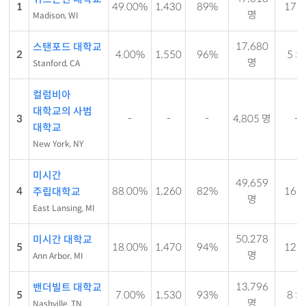
1
49.00%
1,430
89%
17 : 
명
Madison, WI
17,680
스탠포드 대학교
2
4.00%
1,550
96%
5 : 1
명
Stanford, CA
컬럼비아
대학교의 사범
3
-
-
-
4,805 명
-
대학교
New York, NY
미시간
49,659
4
88.00%
1,260
82%
16 : 
주립대학교
명
East Lansing, MI
50,278
미시간 대학교
5
18.00%
1,470
94%
12 : 
명
Ann Arbor, MI
13,796
밴더빌트 대학교
5
7.00%
1,530
93%
8 : 1
명
Nashville, TN