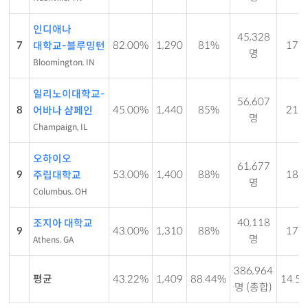
인디애나
45,328
7
82.00%
1,290
81%
17 : 
대학교-블루밍턴
명
Bloomington, IN
일리노이대학교-
56,607
8
45.00%
1,440
85%
21 : 
어바나 샴페인
명
Champaign, IL
오하이오
61,677
9
53.00%
1,400
88%
18 : 
주립대학교
명
Columbus, OH
40,118
조지아 대학교
9
43.00%
1,310
88%
17 : 
명
Athens, GA
386,964
평균
43.22%
1,409
88.44%
14.56
명 (총합)