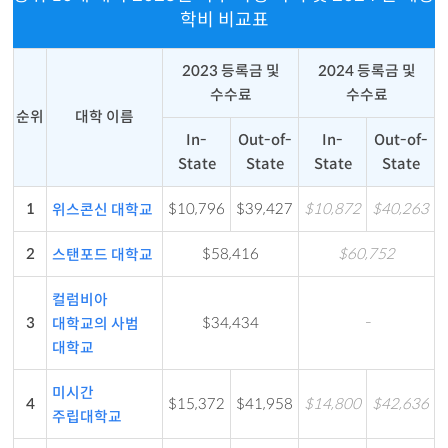
학비 비교표
2023 등록금 및
2024 등록금 및
수수료
수수료
순위
대학 이름
In-
Out-of-
In-
Out-of-
State
State
State
State
1
$10,796
$39,427
$10,872
$40,263
위스콘신 대학교
2
$58,416
$60,752
스탠포드 대학교
컬럼비아
3
$34,434
-
대학교의 사범
대학교
미시간
4
$15,372
$41,958
$14,800
$42,636
주립대학교