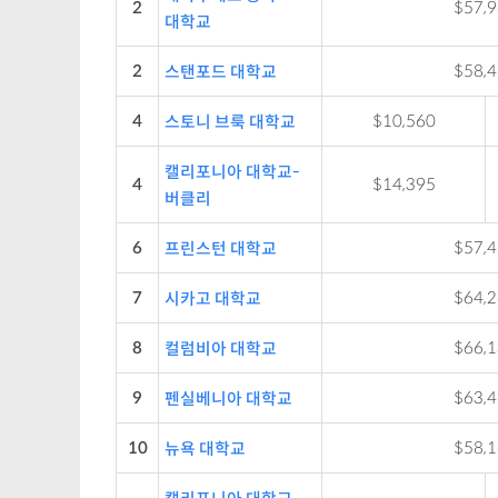
2
$57,
대학교
2
$58,
스탠포드 대학교
4
$10,560
스토니 브룩 대학교
캘리포니아 대학교-
4
$14,395
버클리
6
$57,
프린스턴 대학교
7
$64,
시카고 대학교
8
$66,
컬럼비아 대학교
9
$63,
펜실베니아 대학교
10
$58,
뉴욕 대학교