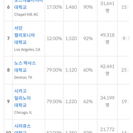
노스캐롤라이나
31,641
6
17.00%
1,460
90%
15 : 1
대학교
명
Chapel Hill, NC
서던
49,318
캘리포니아
7
12.00%
1,520
92%
9 : 1
명
대학교
Los Angeles, CA
노스 텍사스
42,441
8
79.00%
1,120
60%
25 : 1
대학교
명
Denton, TX
시카고
34,199
일리노이
9
79.00%
1,220
62%
19 : 1
명
대학교
Chicago, IL
시러큐스
21,772
10
52.00%
1,350
82%
14 : 1