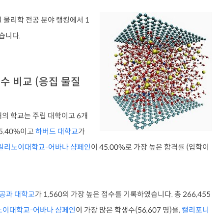
질 물리학 전공 분야 랭킹에서 1
랐습니다.
생수 비교 (응집 물질
개의 학교는 주립 대학이고 6개
5.40%이고
하버드 대학교
가
일리노이대학교-어바나 샴페인
이 45.00%로 가장 높은 합격률 (입학이
공과 대학교
가 1,560의 가장 높은 점수를 기록하였습니다. 총 266,455
노이대학교-어바나 샴페인
이 가장 많은 학생수(56,607 명)을,
캘리포니