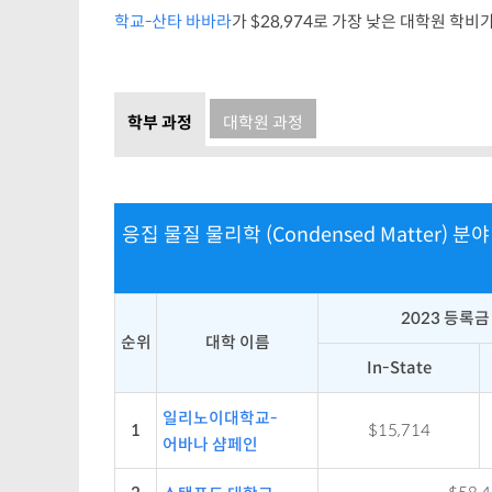
학교-산타 바바라
가 $28,974로 가장 낮은 대학원 학
학부 과정
대학원 과정
응집 물질 물리학 (Condensed Matter) 분
2023 등록금
순위
대학 이름
In-State
일리노이대학교-
1
$15,714
어바나 샴페인