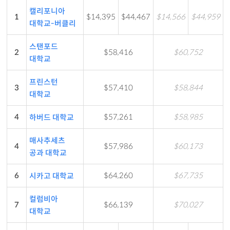
캘리포니아
1
$14,395
$44,467
$14,566
$44,959
대학교-버클리
스탠포드
2
$58,416
$60,752
대학교
프린스턴
3
$57,410
$58,844
대학교
4
$57,261
$58,985
하버드 대학교
매사추세츠
4
$57,986
$60,173
공과 대학교
6
$64,260
$67,735
시카고 대학교
컬럼비아
7
$66,139
$70,027
대학교